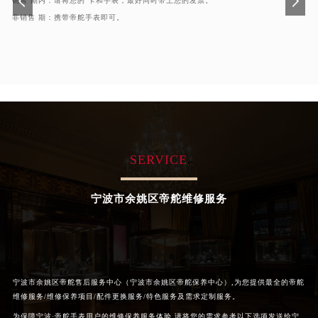
昆明市盘龙区北京路928号同德昆明广场写字楼10层06室（需提前预约）
销售 期内：请将您的 卡和手表，最好同时带上您的发票。
非销售 期：携带帝舵手表即可。
石家庄市长安区中山东路39号勒泰中心写字楼B座13层07室（需提前预约）
西安市碑林区南关正街88号华侨城长安国际中心E座6楼10室（需提前预约）
海口市龙华区金贸东路5号海口华润大厦B座17层1707室（需提前预约）
唐山市路南区新华东道100号万达广场写字楼A座10层1002室（需提前预约）
台州市椒江区东海大道1800号腾达中心东1幢20楼2002室（需提前预约）
内蒙古自治区呼和浩特市玉泉区大学西街70号华润万象城写字楼（鄂尔多斯大厦）23层2326室（需提前预约）
甘肃省兰州市七里河区西津西路16号兰州中心写字楼21层2102室（需提前预约）
SERVICE
重庆市解放碑渝中区民权路28号英利国际金融中心写字楼20层01室（需提前预约）
黑龙江省大庆市萨尔图区会战大街帝舵售后服务中心（需提前预约）
宁波市余姚区帝舵维修服务
黑龙江省鹤岗市向阳区红军路帝舵售后服务中心（需提前预约）
黑龙江省黑河市爱辉区中央街帝舵售后服务中心（需提前预约）
黑龙江省鸡西市鸡冠区红军路帝舵售后服务中心（需提前预约）
黑龙江省佳木斯市向阳区长安路帝舵售后服务中心（需提前预约）
黑龙江省牡丹江市东安区太平路帝舵售后服务中心（需提前预约）
宁波市余姚区帝舵售后服务中心（宁波市余姚区帝舵保养中心）,为您提供最全的帝舵
维修服务/维修保养项目/配件更换服务/特色服务及需求定制服务。
黑龙江省七台河市桃山区大同街帝舵售后服务中心（需提前预约）
为保障宁波·帝舵手表用户的维修保养服务体验,请将您的需求参考以下选项发送给宁