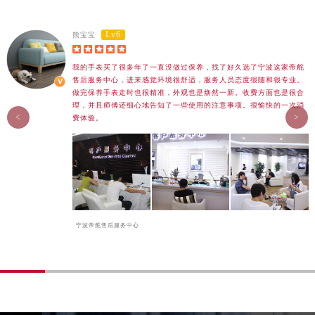
海南省琼海市嘉积镇东风路帝舵售后服务中心（需提前预约）
海南省三沙市西沙区西沙群岛永兴岛北京路帝舵售后服务中心（需提前预约）
Lv6
熊宝宝
海南省三亚市吉阳区迎宾路帝舵售后服务中心（需提前预约）





海南省万宁市万城镇解放路帝舵售后服务中心（需提前预约）
我的手表买了很多年了一直没做过保养，找了好久选了宁波这家帝舵
海南省文昌市文城镇教育东路帝舵售后服务中心（需提前预约）
售后服务中心，进来感觉环境很舒适，服务人员态度很随和很专业。
做完保养手表走时也很精准，外观也是焕然一新。收费方面也是很合
海南省五指山市通什镇三月三大道帝舵售后服务中心（需提前预约）
理，并且师傅还细心地告知了一些使用的注意事项。很愉快的一次消
<
>
费体验。
香港特别行政区尖沙咀区油尖旺区广东道帝舵售后服务中心（需提前预约）
香港特别行政区金钟区中西区金钟道帝舵售后服务中心（需提前预约）
香港特别行政区九龙区油尖旺区弥敦道帝舵售后服务中心（需提前预约）
香港特别行政区铜锣湾区湾仔区轩尼诗道帝舵售后服务中心（需提前预约）
河南省安阳市文峰区解放大道帝舵售后服务中心（需提前预约）
河南省鹤壁市淇滨区九州路帝舵售后服务中心（需提前预约）
宁波帝舵售后服务中心
河南省济源市沁园街道济水大道帝舵售后服务中心（需提前预约）
河南省焦作市解放区解放路帝舵售后服务中心（需提前预约）
河南省开封市鼓楼区中山路帝舵售后服务中心（需提前预约）
河南省洛阳市西工区中州中路与解放路交叉口帝舵售后服务中心（需提前预约）