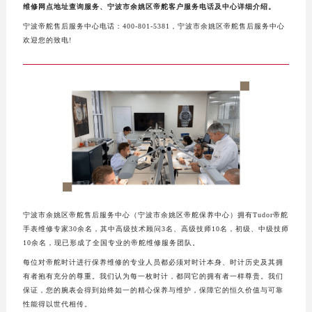
南昌市红谷滩新区红谷中大道998号绿地双子塔（中央广场）A1座办公楼14层07室（需提前预约）
维修网点地址查询服务、宁波市余姚区帝舵客户服务电话及中心详细介绍。
济南市历下区经十路11111号华润中心写字楼（万象城）15层1508室（需提前预约）
宁波帝舵售后服务中心电话：400-801-5381，宁波市余姚区帝舵售后服务中心
广州市天河区天河路230号万菱汇国际中心写字楼A塔7层704室（需提前预约）
欢迎您的致电!
广州市越秀区环市东路371-375号世界贸易中心大厦南塔写字楼15层07室（需提前预约）
深圳市罗湖区深南东路5001号华润大厦写字楼17层1701室（需提前预约）
惠州市惠城区江北文昌一路7号华贸大厦写字楼1座30层05室（需提前预约）
厦门市思明区湖滨东路95号华润大厦写字楼B座11层1104室（需提前预约）
福州市鼓楼区五四路128-1号恒力城写字楼15层03室（需提前预约）
成都市锦江区人民东路6号SAC东原中心写字楼24层2406B室（需提前预约）
重庆市江北区观音桥步行街2号融恒时代广场写字楼9层902室（需提前预约）
长沙市芙蓉区定王台街道建湘路393号世茂环球金融中心写字楼（芙蓉广场）10层13室（需提前预约）
郑州市二七区铭功路10号华润大厦写字楼29层2905室（需提前预约）
宁波市余姚区帝舵售后服务中心（宁波市余姚区帝舵保养中心）拥有Tudor帝舵
手表维修专家30余名，其中高级技术顾问3名、高级技师10名，初级、中级技师
太原市迎泽区解放路15号亨得利名表服务中心（品牌授权店）3层整层（需提前预约）
10余名，现已形成了全国专业的帝舵维修服务团队。
沈阳市沈河区中街路137号亨得利名表服务中心（品牌授权店）1层整层（需提前预约）
每位对帝舵时计进行保养维修的专业人员都必须对时计本身、时计历史及其拥
沈阳市沈河区中街路83号亨得利名表服务中心（品牌授权店）1层整层（需提前预约）
有者抱有充分的尊重。我们认为每一枚时计，都同它的拥有者一样尊贵。我们
保证，您的腕表会得到始终如一的精心保养与维护，保障它的恒久价值与可靠
乌鲁木齐市天山区红山路26号时代广场（CCMALL）C座17层17-B（需提前预约）
性能得以世代相传。