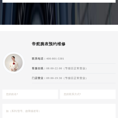
湖南省岳阳市岳阳楼区东茅岭路帝舵售后服务中心（需提前预约）
湖南省张家界市永定区解放路帝舵售后服务中心（需提前预约）
湖南省长沙市芙蓉区建湘路393号世茂环球金融中心写字楼10层1013室帝舵售后服务中心（需提前预约）
湖南省株洲市芦淞区建设南路帝舵售后服务中心（需提前预约）
甘肃省白银市白银区北京路帝舵售后服务中心（需提前预约）
甘肃省定西市安定区解放路帝舵售后服务中心（需提前预约）
帝舵腕表预约维修
甘肃省敦煌市沙州镇阳关中路帝舵售后服务中心（需提前预约）
甘肃省合作市人民街帝舵售后服务中心（需提前预约）
联系电话：
400-801-5381
甘肃省嘉峪关市雄关区新华中路帝舵售后服务中心（需提前预约）
甘肃省金昌市金川区北京路帝舵售后服务中心（需提前预约）
客服在线：
08:00-22:00（节假日正常营业）
甘肃省酒泉市肃州区西大街帝舵售后服务中心（需提前预约）
门店营业：
09:00-19:30（节假日正常营业）
甘肃省临夏市城南街道团结路帝舵售后服务中心（需提前预约）
甘肃省陇南市武都区人民路帝舵售后服务中心（需提前预约）
甘肃省平凉市崆峒区西大街帝舵售后服务中心（需提前预约）
甘肃省庆阳市西峰区南大街帝舵售后服务中心（需提前预约）
甘肃省天水市秦州区民主路帝舵售后服务中心（需提前预约）