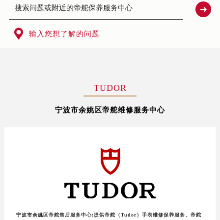
北京市东城区东长安街1号东方广场写字楼W3座6层602室（需提前预约）
北京市朝阳区建国门外大街甲6号华熙国际中心写字楼D座11层1102室（需提前预约）
天津市和平区赤峰道136号天津国际金融中心写字楼26层2603室（需提前预约）

输入您想了解的问题
上海市徐汇区虹桥路3号港汇中心写字楼2座37层3705室（需提前预约）
上海市黄浦区南京东路299号宏伊国际广场写字楼8层806室（需提前预约）
南京市秦淮区中山南路1号（新街口）南京中心写字楼22层C1-1室（需提前预约）
常州市新北区龙锦路1590号现代传媒中心写字楼5号楼10层1008室（需提前预约）
TUDOR
徐州市鼓楼区淮海东路29号苏宁广场IFC国际金融中心写字楼35层3508室（需提前预约）
宁波市余姚区帝舵维修服务中心
扬州市邗江区国展路29号星耀天地写字楼1号楼18层1803室（需提前预约）
盐城市盐都区世纪大道5号盐城金融城写字楼1号楼16层1604室（需提前预约）
泰州市海陵区永定东路399号置地商务中心东塔写字楼（华润万象城）17层1706室（需提前预约）
宁波市江北区大闸南路500号来福士广场办公楼20层2009室（需提前预约）
杭州市上城区钱江路1366号华润大厦写字楼A座5层503-5室（需提前预约）
金华市金东区东市南街777号金华万达广场写字楼4号楼22层2209室（需提前预约）
绍兴市越城区胜利东路379号世茂天际中心写字楼8层805室（需提前预约）
嘉兴市南湖区广益路705号嘉兴世界贸易中心写字楼A座13层1304室（需提前预约）
宁波市余姚区帝舵售后服务中心:提供帝舵（Tudor）手表维修保养服务、帝舵