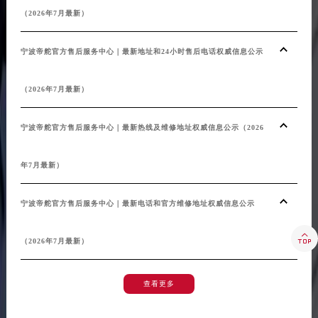
湖北省荆州市荆州区荆中路帝舵售后服务中心（需提前预约）
（2026年7月最新）
湖北省十堰市茅箭区人民北路帝舵售后服务中心（需提前预约）
湖北省随州市曾都区青年路帝舵售后服务中心（需提前预约）
宁波帝舵官方售后服务中心｜最新地址和24小时售后电话权威信息公示
湖北省咸宁市咸安区长安大道帝舵售后服务中心（需提前预约）
湖北省襄阳市樊城区长虹路与人民路交叉口帝舵售后服务中心（需提前预约）
（2026年7月最新）
湖北省孝感市孝南区复兴大道帝舵售后服务中心（需提前预约）
湖北省宜昌市西陵区夷陵大道与港窑路帝舵售后服务中心（需提前预约）
宁波帝舵官方售后服务中心｜最新热线及维修地址权威信息公示（2026
湖南省常德市武陵区人民路帝舵售后服务中心（需提前预约）
湖南省郴州市北湖区国庆北路帝舵售后服务中心（需提前预约）
年7月最新）
湖南省衡阳市雁峰区解放路帝舵售后服务中心（需提前预约）
湖南省怀化市鹤城区迎丰中路帝舵售后服务中心（需提前预约）
宁波帝舵官方售后服务中心｜最新电话和官方维修地址权威信息公示
湖南省娄底市娄星区长青街帝舵售后服务中心（需提前预约）

湖南省邵阳市双清区东风路帝舵售后服务中心（需提前预约）
（2026年7月最新）
湖南省湘潭市雨湖区莲城大道帝舵售后服务中心（需提前预约）
湖南省益阳市赫山区桃花仑路帝舵售后服务中心（需提前预约）
查看更多
湖南省永州市冷水滩区永州大道与中兴路交叉口帝舵售后服务中心（需提前预约）