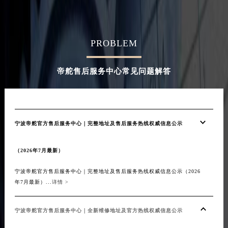
河南省漯河市源汇区交通路帝舵售后服务中心（需提前预约）
河南省南阳市宛城区范蠡东路与南都路交叉口帝舵售后服务中心（需提前预约）
河南省平顶山市卫东区建设路帝舵售后服务中心（需提前预约）
PROBLEM
河南省濮阳市大华龙区开州路绿城路交叉口帝舵售后服务中心（需提前预约）
河南省三门峡市湖滨区和平路帝舵售后服务中心（需提前预约）
帝舵售后服务中心常见问题解答
河南省商丘市梁园区神火大道帝舵售后服务中心（需提前预约）
河南省新乡市红旗区人民路帝舵售后服务中心（需提前预约）
河南省信阳市浉河区东方红大道帝舵售后服务中心（需提前预约）
河南省许昌市魏都区建安大道与八龙路交叉口帝舵售后服务中心（需提前预约）
宁波帝舵官方售后服务中心｜完整地址及售后服务热线权威信息公示
河南省郑州市二七区民主路10号华润大厦29层2905室帝舵售后服务中心（需提前预约）
河南省周口市川汇区七一路帝舵售后服务中心（需提前预约）
（2026年7月最新）
河南省驻马店市驿城区乐山大道与置地大道交叉口帝舵售后服务中心（需提前预约）
宁波帝舵官方售后服务中心｜完整地址及售后服务热线权威信息公示（2026
湖北省鄂州市鄂城区文星大道帝舵售后服务中心（需提前预约）
年7月最新）...
详情 >
湖北省黄冈市黄州区赤壁大道帝舵售后服务中心（需提前预约）
湖北省黄石市黄石港区武汉路帝舵售后服务中心（需提前预约）
宁波帝舵官方售后服务中心｜全新维修地址及官方热线权威信息公示
湖北省荆门市东宝中天街步行街帝舵售后服务中心（需提前预约）