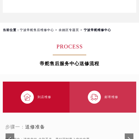
温州市鹿城区锦绣路1067号置信广场10层1015室（需提前预约）
哈尔滨市道里区友谊西路600号富力中心T2座写字楼29层03室（需提前预约）
大连市中山区人民路15号国际金融大厦7层G室（需提前预约）
佛山市禅城区季华五路57号万科金融中心C座12层1205室（需提前预约）
当前位置：
宁波帝舵售后维修中心
>
余姚区专题页
> 宁波帝舵维修中心
东莞市东城街道鸿福东路1号民盈国贸中心T1写字楼9层907室（需提前预约）
无锡市梁溪区人民中路139号恒隆广场写字楼1座11层1104室（需提前预约）
PROCESS
南通市崇川区工农路57号圆融广场写字楼16层1603室（需提前预约）
苏州市苏州工业园区星港街199号苏州中心办公楼C座22层08室（需提前预约）
帝舵售后服务中心送修流程
武汉市江汉区解放大道686号世界贸易大厦38层09室（需提前预约）
南宁市青秀区金湖路59号地王大厦12楼1224室（需提前预约）
合肥市蜀山区潜山路111号万象城华润大厦B座12楼03室（需提前预约）


泉州市丰泽区宝洲路729号浦西万达中心写字楼A座7楼709室（需提前预约）
到店维修
邮寄维修
青岛市南区山东路6号华润大厦B座22层04室（需提前预约）
烟台市芝罘区胜利路139号万达金融中心A座907室（需提前预约）
长春市朝阳区西安大路727号中银大厦A座(旺进大厦)18层09室（需提前预约）
步骤一：
送修准备
贵阳市南明区都司高架桥路33号亨特国际金融中心14楼14D（需提前预约）