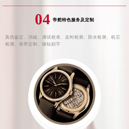
内蒙古自治区包头市青山区幸福路甲3号王府井百货名表维修帝舵售后服务中心（需提前预约）
内蒙古自治区赤峰市红山区哈达街帝舵售后服务中心（需提前预约）
04
内蒙古自治区鄂尔多斯市东胜区伊金霍洛街帝舵售后服务中心（需提前预约）
帝舵特色服务及定制
内蒙古自治区呼伦贝尔市海拉尔区中央街帝舵售后服务中心（需提前预约）
内蒙古自治区通辽市科尔沁区明仁大街帝舵售后服务中心（需提前预约）
真伪鉴定、消磁、调试校准、走时检测、防水检测、机芯
内蒙古自治区乌海市海勃湾区人民南路帝舵售后服务中心（需提前预约）
检测、表带定制、镶钻刻字
内蒙古自治区乌兰察布市集宁区恩和大街帝舵售后服务中心（需提前预约）
内蒙古自治区锡林郭勒盟市锡林浩特市光明街与额尔敦路交叉口帝舵售后服务中心（需提前预约）
内蒙古自治区兴安盟市乌兰浩特市兴安大街帝舵售后服务中心（需提前预约）
山西省大同市平城区迎宾街帝舵售后服务中心（需提前预约）
山西省晋城市城区黄华街帝舵售后服务中心（需提前预约）
山西省晋中市榆次区顺城街帝舵售后服务中心（需提前预约）
山西省临汾市尧都区解放路帝舵售后服务中心（需提前预约）
山西省吕梁市离石区永宁中路与建设街交叉口帝舵售后服务中心（需提前预约）
山西省朔州市朔城区怡西路与鄯阳西街交汇处帝舵售后服务中心（需提前预约）
山西省忻州市忻府区和平东街与七一南路交叉口帝舵售后服务中心（需提前预约）