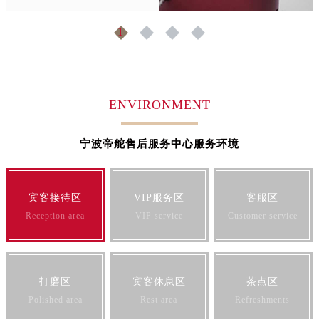
安徽省宿州市埇桥区人民中路帝舵售后服务中心（需提前预约）
安徽省铜陵市铜官区石城大道帝舵售后服务中心（需提前预约）
1
2
3
4
安徽省芜湖市镜湖区中山路步行街帝舵售后服务中心（需提前预约）
安徽省宣城市宣州区叠嶂西路帝舵售后服务中心（需提前预约）
福建省龙岩市新罗区九一南路帝舵售后服务中心（需提前预约）
福建省南平市建阳区人民西路帝舵售后服务中心（需提前预约）
ENVIRONMENT
福建省宁德市蕉城区天湖东路帝舵售后服务中心（需提前预约）
福建省莆田市城厢区霞林街道荔华东大道帝舵售后服务中心（需提前预约）
宁波帝舵售后服务中心服务环境
福建省三明市三元区东乾二路帝舵售后服务中心（需提前预约）
福建省漳州市龙文区步港路帝舵售后服务中心（需提前预约）
宾客接待区
VIP服务区
客服区
江苏省常州市新北区龙锦路1590号现代传媒中心5号楼10层1008室帝舵售后服务中心（需提前预约）
Reception area
VIP service
Customer service
江苏省淮安市清江浦区淮海北路帝舵售后服务中心（需提前预约）
江苏省连云港市海州区通灌北路帝舵售后服务中心（需提前预约）
江苏省南京市秦淮区中山南路1号南京中心22层22-C1-C3室帝舵售后服务中心（需提前预约）
江苏省宿迁市宿城区西湖路帝舵售后服务中心（需提前预约）
打磨区
宾客休息区
茶点区
Polished area
Rest area
Refreshments
江苏省泰州市海陵区永定东路399号置地商务中心东塔（华润万象城）17层1706室帝舵售后服务中心（需提前预约）