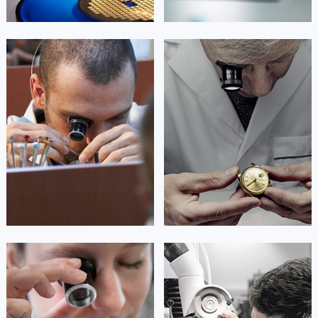
浙江省金华市金东区东市南街777号金华万达广场4号楼22楼2209室帝舵售后服务中心（需提前预约）
浙江省丽水市莲都区解放街帝舵售后服务中心（需提前预约）
浙江省宁波市江北区大闸南路500号来福士广场办公楼20层2009室帝舵售后服务中心（需提前预约）
杰登·奥斯卡里昂
查尔斯·彼得艾伯特
浙江省衢州市柯城区上街帝舵售后服务中心（需提前预约）
资深帝舵技师
资深帝舵技师
浙江省绍兴市越城区胜利东路379号世茂天际中心写字楼8层805室帝舵售后服务中心（需提前预约）
是宁波帝舵售后服务中心
是宁波帝舵维修服务中心
(帝舵维修保养中心)
(帝舵维修保养中心)
浙江省舟山市定海区解放东路帝舵售后服务中心（需提前预约）
的高级技师之一
的高级技师之一
澳门特别行政区大堂区议事亭前地（新马路）帝舵售后服务中心（需提前预约）
Ningbo Tudor Maintain center
Ningbo Tudor Maintain center
澳门特别行政区风顺堂区南湾大马路帝舵售后服务中心（需提前预约）
澳门特别行政区花地玛堂区关闸广场帝舵售后服务中心（需提前预约）


宁波海曙区帝舵维修
宁波>江北区帝舵维修
澳门特别行政区花王堂区大三巴商圈帝舵售后服务中心（需提前预约）
澳门特别行政区嘉模堂区官也街帝舵售后服务中心（需提前预约）
澳门省路氹城市金光大道帝舵售后服务中心（需提前预约）
澳门特别行政区望德堂区塔石广场帝舵售后服务中心（需提前预约）
福建省福州市鼓楼区五四路128-1号恒力城写字楼15层03室帝舵售后服务中心（需提前预约）
安尼塔·阿普里尔
贝亚特·布兰奇
福建省厦门市思明区湖滨东路95号万象城华润大厦B座11层1104室帝舵售后服务中心（需提前预约）
资深帝舵技师
资深帝舵技师
是宁波帝舵维修服务中心
是宁波帝舵维修服务中心
广东省潮州市潮安区新风路与潮汕路交汇处帝舵售后服务中心（需提前预约）
(帝舵维修保养中心)
(帝舵维修保养中心)
的高级技师之一
的高级技师之一