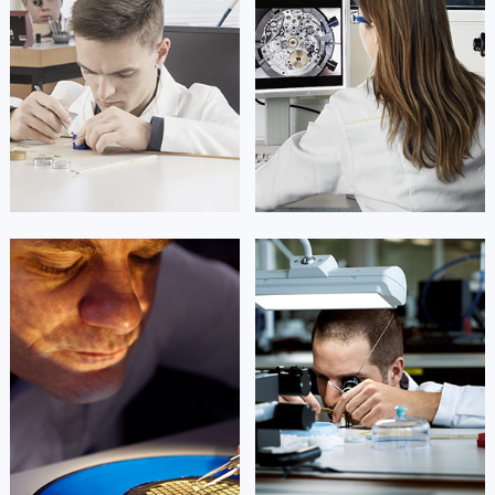
山东省东营市东营区济南路帝舵售后服务中心（需提前预约）
山东省济南市历下区经十路11111号华润中心写字楼（万象城）15层1508室帝舵售后服务中心（需提前预约）
山东省济宁市任城区太白楼路帝舵售后服务中心（需提前预约）
山东省莱芜市文化南路8号银座商城名表维修一楼名表维修帝舵售后服务中心（需提前预约）
山东省临沂市兰山区解放路帝舵售后服务中心（需提前预约）
山东省日照市东港区烟台路帝舵售后服务中心（需提前预约）
山东省泰安市泰山区财源街道泰山大街帝舵售后服务中心（需提前预约）
山东省威海市环翠区新威海路89号振华商厦一楼名表维修帝舵售后服务中心（需提前预约）
山东省潍坊市奎文区东风东街帝舵售后服务中心（需提前预约）
凯罗尔·切尔西
达芙妮·克劳迪娅
山东省枣庄市滕州市北辛路与善国路交叉口帝舵售后服务中心（需提前预约）
资深帝舵技师
资深帝舵技师
山东省淄博市张店区金晶大道帝舵售后服务中心（需提前预约）
是宁波帝舵售后服务中心
是宁波帝舵售后服务中心
(帝舵维修保养中心)
(帝舵维修保养中心)
上海市黄浦区南京东路299号宏伊国际广场写字楼8层806室帝舵售后服务中心（需提前预约）
的高级技师之一
的高级技师之一
Ningbo Tudor Maintain center
Ningbo Tudor Maintain center
上海市徐汇区虹桥路3号港汇中心2座37层3705室帝舵售后服务中心（需提前预约）
浙江省杭州市上城区钱江路1366号华润大厦A座5层503-5室帝舵售后服务中心（需提前预约）
浙江省湖州市吴兴区劳动路帝舵售后服务中心（需提前预约）


宁波市黄浦区帝舵维修
宁波市天一广场帝舵维修
浙江省嘉兴市南湖区广益路705号嘉兴世界贸易中心A座13层1304室帝舵售后服务中心（需提前预约）