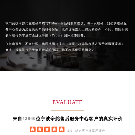
广东省肇庆市端州区信安大道与砚都大道交汇处帝舵售后服务中心（需提前预约）
广西壮族自治区百色市右江区中山二路帝舵售后服务中心（需提前预约）
广西壮族自治区北海市海城区北京路帝舵售后服务中心（需提前预约）
我们的技术部门在维修帝舵（Tudor）作品时非常谨慎。每一次维修，我们的维修服
广西壮族自治区崇左市江州区石景林街道友谊大道与丽川路交汇处帝舵售后服务中心（需提前预约）
务中心都会为您提供两年的维修保证。此保证涵盖人工费用和备件，不同于您购买腕
广西壮族自治区防城港市港口区金花茶大道帝舵售后服务中心（需提前预约）
表时获得的宁波市余姚区帝舵（Tudor）国际维修服务。
广西壮族自治区贵港市港北区港城街道布山大道与仙衣路交叉口帝舵售后服务中心（需提前预约）
任何由事故、不当处理、错误使用（撞击、碰撞、将非防水腕表置于潮湿环境等）、
修改、操作进行的维修而造成的问题，均不在此保证范围之内。
广西壮族自治区桂林市秀峰区红岭路帝舵售后服务中心（需提前预约）
广西壮族自治区河池市金城江区金城江街道朝阳路帝舵售后服务中心（需提前预约）
广西壮族自治区贺州市八步区城东街道灵峰南路帝舵售后服务中心（需提前预约）
广西壮族自治区来宾市兴宾区桂中大道帝舵售后服务中心（需提前预约）
广西壮族自治区柳州市城中区中山中路帝舵售后服务中心（需提前预约）
广西壮族自治区钦州市钦南区金海湾东大街帝舵售后服务中心（需提前预约）
EVALUATE
广西壮族自治区梧州市万秀区龙湖镇高旺路帝舵售后服务中心（需提前预约）
广西壮族自治区玉林市玉州区金玉路帝舵售后服务中心（需提前预约）
42860
来自
位宁波帝舵售后服务中心客户的真实评价
海南省儋州市儋州市那大镇兰洋北路帝舵售后服务中心（需提前预约）
海南省东方市八所镇解放西路帝舵售后服务中心（需提前预约）





5.0
综合客户满意度评分