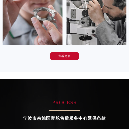
广东省广州市天河区天河路230号万菱汇国际中心A塔7层704室帝舵售后服务中心（需提前预约）
Ningbo Tudor Maintain center
Ningbo Tudor Maintain center
广东省广州市越秀区环市东路371-375号世界贸易中心大厦南塔15层1507室帝舵售后服务中心（需提前预约）
广东省河源市源城区越王大道帝舵售后服务中心（需提前预约）


宁波镇海区帝舵维修
宁波北仑区帝舵维修
广东省惠州市惠城区江北文昌一路7号华贸大厦1座30层3005室帝舵售后服务中心（需提前预约）
广东省江门市蓬江区广场西路帝舵售后服务中心（需提前预约）
广东省揭阳市榕城进贤门步行街帝舵售后服务中心（需提前预约）
广东省茂名市电白区水东街道迎宾大道帝舵售后服务中心（需提前预约）
查看更多
广东省梅州市梅江区金燕大道帝舵售后服务中心（需提前预约）
卡罗琳·卡桑德拉
辛迪·克莱门特
广东省清远市清城区湖西路帝舵售后服务中心（需提前预约）
资深帝舵技师
资深帝舵技师
是宁波帝舵保养服务中心
是宁波帝舵保养服务中心
广东省汕头市龙湖区长平路帝舵售后服务中心（需提前预约）
(帝舵维修保养中心)
(帝舵维修保养中心)
的高级技师之一
的高级技师之一
广东省汕尾市城区香洲街道园林社区翠园街帝舵售后服务中心（需提前预约）
Ningbo Tudor Maintain center
Ningbo Tudor Maintain center
广东省韶关市武江区芙蓉新区与老城中心交汇处帝舵售后服务中心（需提前预约）
广东省深圳市罗湖区深南东路5001号华润大厦17层1701室帝舵售后服务中心（需提前预约）
PROCESS
广东省阳江市江城区东风一路帝舵售后服务中心（需提前预约）


宁波鄞州区帝舵维修
宁波奉化区帝舵维修
广东省云浮市云城区金山路帝舵售后服务中心（需提前预约）
宁波市余姚区帝舵售后服务中心延保条款
广东省湛江市赤坎区观海北路帝舵售后服务中心（需提前预约）