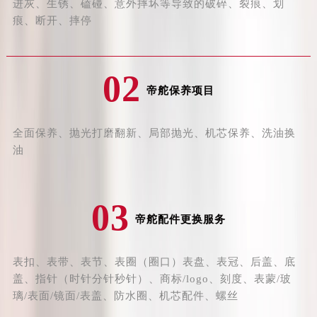
辽宁省丹东市振兴区七经街帝舵售后服务中心（需提前预约）
进灰、生锈、磕碰、意外摔坏等导致的破碎、裂痕、划
痕、断开、摔停
辽宁省抚顺市新抚区东一路帝舵售后服务中心（需提前预约）
辽宁省阜新市海州区解放大街帝舵售后服务中心（需提前预约）
辽宁省葫芦岛市连山区中央路帝舵售后服务中心（需提前预约）
02
辽宁省锦州市古塔区中央大街帝舵售后服务中心（需提前预约）
帝舵保养项目
辽宁省辽阳市白塔区新运大街帝舵售后服务中心（需提前预约）
辽宁省盘锦市兴隆台区石油大街帝舵售后服务中心（需提前预约）
全面保养、抛光打磨翻新、局部抛光、机芯保养、洗油换
辽宁省铁岭市银州区南马路帝舵售后服务中心（需提前预约）
油
辽宁省营口市站前区市府路与渤海大街交叉口帝舵售后服务中心（需提前预约）
辽宁省沈阳市沈河区中街路137号亨得利名表维修授权店1楼帝舵售后服务中心（需提前预约）
辽宁省沈阳市沈河区中街路83号亨得利名表维修授权店1楼帝舵售后服务中心（需提前预约）
03
帝舵配件更换服务
北京市朝阳区建国门外大街甲6号华熙国际中心D座11层1102室帝舵售后服务中心（需提前预约）
北京市东城区东长安街1号王府井东方广场W3座6层602室帝舵售后服务中心（需提前预约）
河北省保定市竞秀区朝阳北大街北国先天下帝舵售后服务中心（需提前预约）
表扣、表带、表节、表圈（圈口）表盘、表冠、后盖、底
盖、指针（时针分针秒针）、商标/logo、刻度、表蒙/玻
内蒙古自治区阿拉善盟市左旗土尔扈特大街帝舵售后服务中心（需提前预约）
璃/表面/镜面/表盖、防水圈、机芯配件、螺丝
内蒙古自治区巴彦淖尔市临河区新华街帝舵售后服务中心（需提前预约）