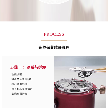
山西省阳泉市郊区平阳东街与新城大道交叉口帝舵售后服务中心（需提前预约）
山西省运城市盐湖区河东街帝舵售后服务中心（需提前预约）
山西省长治市潞州区英雄中路帝舵售后服务中心（需提前预约）
山西省太原市迎泽区迎泽街道解放路15号亨得利名表维修授权店3楼帝舵售后服务中心（需提前预约）
天津市和平区赤峰道136号天津国际金融中心26层2603室帝舵售后服务中心（需提前预约）
PROCESS
安徽省安庆市迎江区人民路帝舵售后服务中心（需提前预约）
安徽省蚌埠市蚌山区淮河路帝舵售后服务中心（需提前预约）
帝舵保养维修流程
安徽省亳州市谯城区魏武大道帝舵售后服务中心（需提前预约）
安徽省池州市贵池区长江路帝舵售后服务中心（需提前预约）
安徽省滁州市琅琊区南谯北路帝舵售后服务中心（需提前预约）
步骤一： 诊断与拆卸
安徽省阜阳市颍州区颍州北路帝舵售后服务中心（需提前预约）
安徽省淮北市相山区淮海路帝舵售后服务中心（需提前预约）
功能诊断
将机芯从表壳移出
安徽省淮南市田家庵区国庆中路帝舵售后服务中心（需提前预约）
机芯全面拆卸
安徽省黄山市屯溪区黄山西路帝舵售后服务中心（需提前预约）
所有机芯零件清洁
表壳全面拆卸
安徽省六安市金安区解放中路帝舵售后服务中心（需提前预约）
安徽省马鞍山市雨山区湖南西路帝舵售后服务中心（需提前预约）