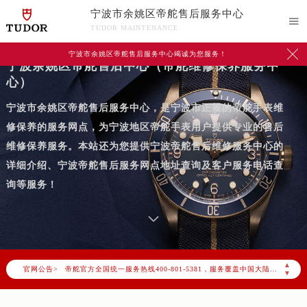
宁波市余姚区帝舵售后服务中心

TUDOR MAINTENANCE

宁波市余姚区帝舵售后服务中心竭诚为您服务！
宁波余姚区帝舵售后中心（帝舵维修保养服务中
心）
宁波市余姚区帝舵售后服务中心，是宁波市正规的帝舵手表维
修保养的服务网点，为宁波地区帝舵手表用户提供专业的售后
维修保养服务。本站还为您提供宁波帝舵售后维修服务中心的
详细介绍、宁波帝舵售后服务网点地址查询及客户服务电话查
询等服务！
2026年7月帝舵中国区售后服务网络优化升级公告
2026年7月帝舵全国官方售后客户服务热线：400-801-5381
▲
官网公告>
帝舵官方全国统一服务热线400-801-5381，服务覆盖中国大陆、香港、澳门、台湾全部区域（非大陆需加拨“+86”）
▼
2026年7月帝舵售后服务中心最新网点地址：