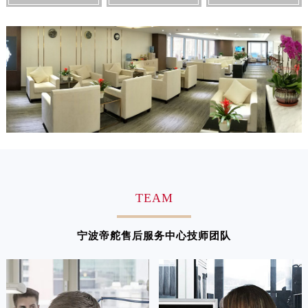
江苏省徐州市鼓楼区淮海东路29号苏宁广场IFC国际金融中心35层3508室帝舵售后服务中心（需提前预约）
江苏省盐城市盐都区世纪大道5号盐城金融城写字楼1号楼16层1604室帝舵售后服务中心（需提前预约）
江苏省扬州市邗江区国展路29号星耀天地写字楼1号楼18层1803室帝舵售后服务中心（需提前预约）
江苏省镇江市京口区中山东路帝舵售后服务中心（需提前预约）
江西省抚州市临川区赣东大道帝舵售后服务中心（需提前预约）
江西省赣州市章贡区文清路帝舵售后服务中心（需提前预约）
江西省吉安市吉州区井冈山大道帝舵售后服务中心（需提前预约）
江西省景德镇市珠山区珠山中路帝舵售后服务中心（需提前预约）
江西省九江市浔阳区浔阳路帝舵售后服务中心（需提前预约）
江西省南昌市红谷滩新区红谷中大道998号绿地双子塔（中央广场）A1座办公楼14层1407室帝舵售后服务中心（需提前预约）
江西省萍乡市安源区萍安北大道与康庄路交叉口帝舵售后服务中心（需提前预约）
TEAM
江西省上饶市信州区滨江西路帝舵售后服务中心（需提前预约）
江西省新余市渝水区北湖西路帝舵售后服务中心（需提前预约）
宁波帝舵售后服务中心技师团队
江西省宜春市袁州区中山中路帝舵售后服务中心（需提前预约）
江西省鹰潭市月湖区胜利东路帝舵售后服务中心（需提前预约）
山东省德州市德城区东风中路帝舵售后服务中心（需提前预约）