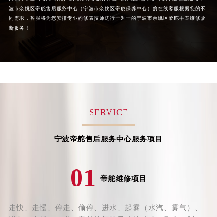
黑龙江省齐齐哈尔市龙沙区龙华路帝舵售后服务中心（需提前预约）
波市余姚区帝舵售后服务中心（宁波市余姚区帝舵保养中心）的在线客服根据您的不
黑龙江省双鸭山市尖山区新兴大街帝舵售后服务中心（需提前预约）
同需求，客服将为您安排专业的修表技师进行一对一的宁波市余姚区帝舵手表维修诊
黑龙江省绥化市北林区新华街与康庄路交叉口帝舵售后服务中心（需提前预约）
断服务！
黑龙江省伊春市伊美区通河路帝舵售后服务中心（需提前预约）
吉林省白城市洮北区明仁南街帝舵售后服务中心（需提前预约）
吉林省白山市浑江区浑江大街帝舵售后服务中心（需提前预约）
吉林省吉林市船营区河南街帝舵售后服务中心（需提前预约）
吉林省辽源市龙山区人民大街帝舵售后服务中心（需提前预约）
吉林省梅河口市新华街道梅河大街帝舵售后服务中心（需提前预约）
SERVICE
吉林省四平市铁东区紫气大路与南九经街交汇处帝舵售后服务中心（需提前预约）
吉林省松原市宁江区五环大街帝舵售后服务中心（需提前预约）
宁波帝舵售后服务中心服务项目
吉林省通化市东昌区环通乡江南大街帝舵售后服务中心（需提前预约）
吉林省延边市延吉市解放路帝舵售后服务中心（需提前预约）
01
辽宁省鞍山市铁东区站前街帝舵售后服务中心（需提前预约）
帝舵维修项目
辽宁省本溪市平山区胜利路帝舵售后服务中心（需提前预约）
辽宁省朝阳市双塔区新华路帝舵售后服务中心（需提前预约）
走快、走慢、停走、偷停、进水、起雾（水汽、雾气）、