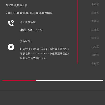
陕西省宝鸡市渭滨区经二路帝舵售后服务中心（需提前预约）
余姚区
驾驭常规,铸就创新。
陕西省汉中市汉台区北大街帝舵售后服务中心（需提前预约）
慈溪区
Control the routine, casting innovation.
陕西省商洛市商州区州城街帝舵售后服务中心（需提前预约）
陕西省铜川市王益区红旗街帝舵售后服务中心（需提前预约）

海曙区
总部服务热线
陕西省渭南市临渭区东风大街帝舵售后服务中心（需提前预约）
400-801-5381
江北区
陕西省咸阳市秦都区沣西新城统一西路与白马河路交汇处帝舵售后服务中心（需提前预约）
镇海区
陕西省延安市宝塔区中心街帝舵售后服务中心（需提前预约）
营业时间：

陕西省榆林市榆阳区长兴路帝舵售后服务中心（需提前预约）
北仑区
门店营业：09:00-19:30（节假日正常营业）
新疆维吾尔自治区阿克苏市东大街帝舵售后服务中心（需提前预约）
客服在线：08:00-22:00（节假日正常营业）
鄞州区
客服及门店节假日不休
新疆维吾尔自治区阿拉尔市胜利大道帝舵售后服务中心（需提前预约）
奉化区
新疆维吾尔自治区阿拉山口市友好路帝舵售后服务中心（需提前预约）
新疆维吾尔自治区阿勒泰市解放路帝舵售后服务中心（需提前预约）
新疆维吾尔自治区阿图什市光明路帝舵售后服务中心（需提前预约）
新疆维吾尔自治区白杨市军垦路帝舵售后服务中心（需提前预约）
新疆维吾尔自治区北屯市团结路帝舵售后服务中心（需提前预约）
新疆维吾尔自治区博乐市博乐市北京路帝舵售后服务中心（需提前预约）