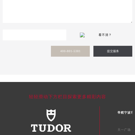
甘肃省武威市凉州区迎宾路帝舵售后服务中心（需提前预约）
甘肃省张掖市甘州区民乐北路帝舵售后服务中心（需提前预约）
宁夏回族自治区固原市原州区文化街帝舵售后服务中心（需提前预约）
宁夏回族自治区石嘴山市大武口区贺兰山路帝舵售后服务中心（需提前预约）
宁夏回族自治区吴忠市利通区开元大道帝舵售后服务中心（需提前预约）
看不清？
宁夏回族自治区银川市兴庆区新华东路97号新百中心C馆一层C1-18号商铺帝舵售后服务中心（需提前预约）
宁夏回族自治区中卫市沙坡头区鼓楼东街帝舵售后服务中心（需提前预约）
400-801-5381
提交服务
青海省果洛藏族自治州玛沁县团结路帝舵售后服务中心（需提前预约）
青海省海北藏族自治州海晏县将军路帝舵售后服务中心（需提前预约）
青海省海东市乐都区滨河路帝舵售后服务中心（需提前预约）
青海省海南藏族自治州共和县青海湖大街帝舵售后服务中心（需提前预约）
青海省海西蒙古族藏族自治州德令哈市柴达木路帝舵售后服务中心（需提前预约）
轻轻滑动下方栏目探索更多精彩内容
青海省黄南藏族自治州同仁市德合隆路帝舵售后服务中心（需提前预约）
青海省西宁市城西区海湖新区西关大道帝舵售后服务中心（需提前预约）
帝舵宁波市
青海省玉树藏族自治州结古镇胜利路帝舵售后服务中心（需提前预约）
陕西省安康市汉滨区金州路帝舵售后服务中心（需提前预约）
天一广场